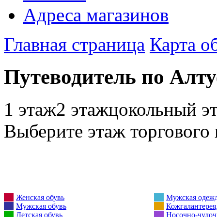
Адреса магазинов
Главная страница
Карта о
Путеводитель по Алт
1 этаж
2 этаж
цокольный э
Выберите этаж торгового 
Женская обувь
Мужская одеж
Мужская обувь
Кожгалантерея,
Детская обувь
Носочно-чулоч